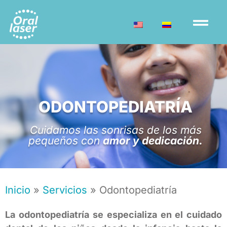
ODONTOPEDIATRÍA
Cuidamos las sonrisas de los más
pequeños con
amor y dedicación.
Inicio
»
Servicios
»
Odontopediatría
La odontopediatría
se especializa en el cuidado